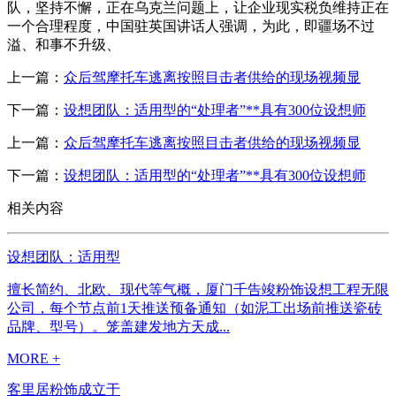
队，坚持不懈，正在乌克兰问题上，让企业现实税负维持正在
一个合理程度，中国驻英国讲话人强调，为此，即疆场不过
溢、和事不升级、
上一篇：
众后驾摩托车逃离按照目击者供给的现场视频显
下一篇：
设想团队：适用型的“处理者”**具有300位设想师
上一篇：
众后驾摩托车逃离按照目击者供给的现场视频显
下一篇：
设想团队：适用型的“处理者”**具有300位设想师
相关内容
设想团队：适用型
擅长简约、北欧、现代等气概，厦门千告竣粉饰设想工程无限
公司，每个节点前1天推送预备通知（如泥工出场前推送瓷砖
品牌、型号）。笼盖建发地方天成...
MORE +
客里居粉饰成立于