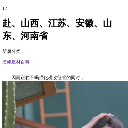
12
赴、山西、江苏、安徽、山
东、河南省
所属分类：
装修建材百科
因而正在不竭强化税收征管的同时，