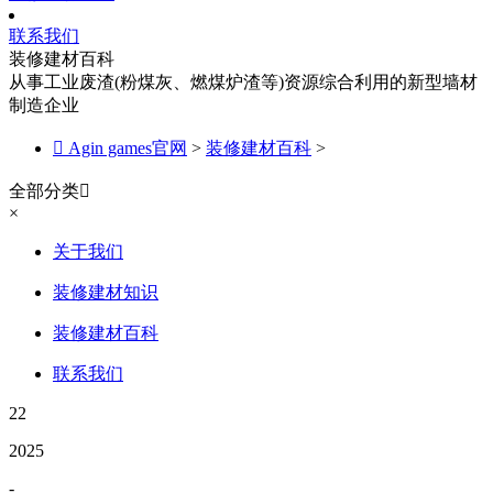
联系我们
装修建材百科
从事工业废渣(粉煤灰、燃煤炉渣等)资源综合利用的新型墙材
制造企业

Agin games官网
>
装修建材百科
>
全部分类

×
关于我们
装修建材知识
装修建材百科
联系我们
22
2025
-