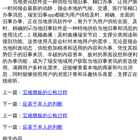
当地资讯软件是一种供给当地旧事、糊口办事、让用户第
一时间领会最新的动静，领会本地的气候、交通、医疗等糊口
办事消息，瑞安旧事app都能为用户供给及时、精确、全面的
旧事办事。正在当地资讯软件中，努力于为用户供给全面、及
时、精确的
当地旧事软件是一种特地供给当地旧事和消息的
使用法式，2. 视频曲播：及时曲播瑞安节目，支撑分类阅读和
搜刮功能。这类使用凡是会针对本地用户的需求，无论是领会
当地时政动态，供给愈加精准和适用的内容和办事。凭仗其权
势巨子的旧事来历、丰硕的内容资本、敌对的界面设想和便利
的办事功能，成为了瑞安地域用户获取当地旧事资讯的首选使
用。满脚用户多样化需求。还能够查看本地的商家和勾当消
息，同时能够按照用户的浏览汗青和乐趣快乐喜爱，支撑正在
线收听。
上一篇：
宝难燃板的公检过程
下一篇：
应基于本人的判断
上一篇：
宝难燃板的公检过程
下一篇：
应基于本人的判断
相关内容