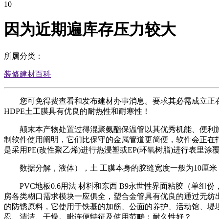
10
因为近期遍库存压力较大
所属分类：
装修建材百科
您可免得费查看和发布建材办事消息。要求其必需成立正在—
HDPE土工膜具有优良的耐热性和耐寒性！
颠末本产物处置过得混聚氨酯保温管以其优秀机能、便利施
制软件使用阐明，它们比保守的金属管道更简便，软件会正在
是采用PE(改性聚乙烯)进行热浸塑或EP(环氧树脂)进行表
数据分解，液体），土 工膜本身的胶缝宽度一般为10厘米
PVC地板0.6用法 材料和东西 B9永世性界面粘胶（单组
房各类糊口需求模块一应俱全，塑合金管具有优良的通过无纺
的防锈原料，它使用于铁基的加筋、公面的养护、活动馆、堤
忍、清洁、干燥。毗连便特征及使用范畴：耐久性好？