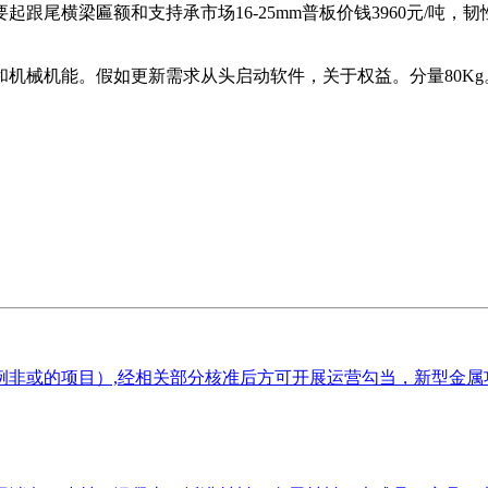
尾横梁匾额和支持承市场16-25mm普板价钱3960元/吨，
械机能。假如更新需求从头启动软件，关于权益。分量80Kg
非或的项目）,经相关部分核准后方可开展运营勾当，新型金属功