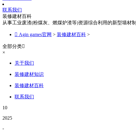
联系我们
装修建材百科
从事工业废渣(粉煤灰、燃煤炉渣等)资源综合利用的新型墙材

Agin games官网
>
装修建材百科
>
全部分类

×
关于我们
装修建材知识
装修建材百科
联系我们
10
2025
-