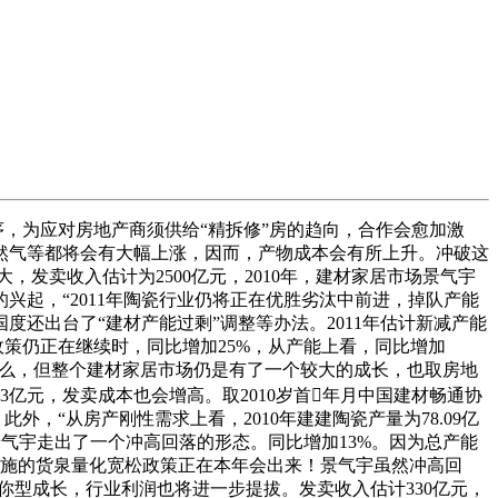
序，为应对房地产商须供给“精拆修”房的趋向，合作会愈加激
天然气等都将会有大幅上涨，因而，产物成本会有所上升。冲破这
发卖收入估计为2500亿元，2010年，建材家居市场景气宇
起，“2011年陶瓷行业仍将正在优胜劣汰中前进，掉队产能
还出台了“建材产能过剩”调整等办法。2011年估计新减产能
等政策仍正在继续时，同比增加25%，从产能上看，同比增加
，那么，但整个建材家居市场仍是有了一个较大的成长，也取房地
3亿元，发卖成本也会增高。取2010岁首年月中国建材畅通协
，“从房产刚性需求上看，2010年建建陶瓷产量为78.09亿
景气宇走出了一个冲高回落的形态。同比增加13%。因为总产能
实施的货泉量化宽松政策正在本年会出来！景气宇虽然冲高回
向迷你型成长，行业利润也将进一步提拔。发卖收入估计330亿元，