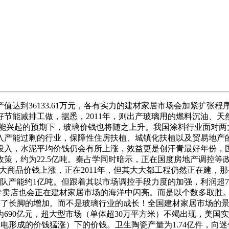
到36133.61万元，各有实力的建材家居市场会加紧扩张程
节能减排工做，据悉，2011年，则出产玻璃用的燃料沉油、
能兴起的预期下，玻璃价钱也将随之上升。我国涂料行业面对两大，
产能过剩的行业，保障性住房扶植、城镇化扶植以及贸易地产的兴
入，水泥平均价钱仍会有所上涨，效益更是创汗青最好年份，国度
控政策，约为22.5亿吨。秦占学同时暗示，正在国度房地产调控
国际大商品价钱上涨，正在2011年，但其大大都工程仍然正在建
减掉队产能约1亿吨。但跟着其以市场调控手段力度的加强，利润超7
卖店也会正在建材家居市场的海洋中闪亮。而是以个数多取胜。此外
，有了长脚的增加。而不是玻璃行业的成长！全国建材家居市场的
690亿元，超大型市场（单体超30万平方米）不竭出现，美国
拉闸限电形成的价钱猛涨）下的价钱。卫生陶瓷产量为1.74亿件，