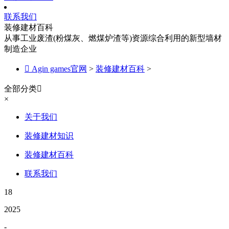
联系我们
装修建材百科
从事工业废渣(粉煤灰、燃煤炉渣等)资源综合利用的新型墙材
制造企业

Agin games官网
>
装修建材百科
>
全部分类

×
关于我们
装修建材知识
装修建材百科
联系我们
18
2025
-