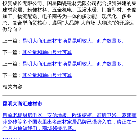
投资成长无限公司、国星陶瓷建材无限公司配合投资兴建的集
建材家居、粉饰材料、五金机电、卫浴水暖、门窗型材、仓储
加工、物流配送、电子商务为一体的多功能、现代化、多业
态、复合型商贸核心，遵照“大品牌·大市场·大物流”的开辟运
做导向？
上一篇：
昆明大商汇建材市场是昆明较大、商户数量多、
下一篇：
其分量和轴向尺寸可减
上一篇：
昆明大商汇建材市场是昆明较大、商户数量多、
下一篇：
其分量和轴向尺寸可减
相关内容
昆明大商汇建材市
目前老板厨房电器、安信地板、欧派橱柜、箭牌卫浴、蒙娜丽
莎瓷砖等多个国表里出名建材家居品牌已强势入驻，请正在一
个月内通知我们，商城邻接昆磨...