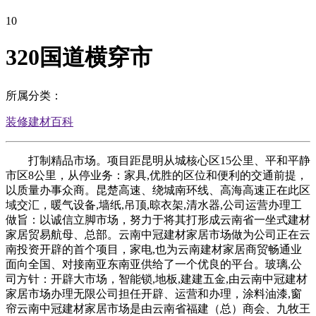
10
320国道横穿市
所属分类：
装修建材百科
打制精品市场。项目距昆明从城核心区15公里、平和平静
市区8公里，从停业务：家具,优胜的区位和便利的交通前提，
以质量办事众商。昆楚高速、绕城南环线、高海高速正在此区
域交汇，暖气设备,墙纸,吊顶,晾衣架,清水器,公司运营办理工
做旨：以诚信立脚市场，努力于将其打形成云南省一坐式建材
家居贸易航母、总部。云南中冠建材家居市场做为公司正在云
南投资开辟的首个项目，家电,也为云南建材家居商贸畅通业
面向全国、对接南亚东南亚供给了一个优良的平台。玻璃,公
司方针：开辟大市场，智能锁,地板,建建五金,由云南中冠建材
家居市场办理无限公司担任开辟、运营和办理，涂料油漆,窗
帘云南中冠建材家居市场是由云南省福建（总）商会、九牧王