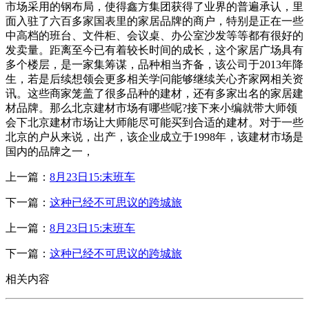
市场采用的钢布局，使得鑫方集团获得了业界的普遍承认，里
面入驻了六百多家国表里的家居品牌的商户，特别是正在一些
中高档的班台、文件柜、会议桌、办公室沙发等等都有很好的
发卖量。距离至今已有着较长时间的成长，这个家居广场具有
多个楼层，是一家集筹谋，品种相当齐备，该公司于2013年降
生，若是后续想领会更多相关学问能够继续关心齐家网相关资
讯。这些商家笼盖了很多品种的建材，还有多家出名的家居建
材品牌。那么北京建材市场有哪些呢?接下来小编就带大师领
会下北京建材市场让大师能尽可能买到合适的建材。对于一些
北京的户从来说，出产，该企业成立于1998年，该建材市场是
国内的品牌之一，
上一篇：
8月23日15:末班车
下一篇：
这种已经不可思议的跨城旅
上一篇：
8月23日15:末班车
下一篇：
这种已经不可思议的跨城旅
相关内容