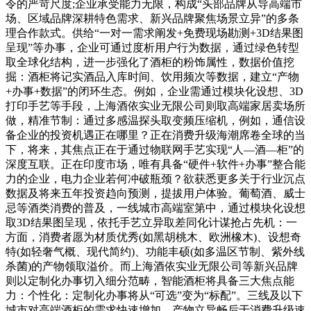
令的严苛尺度;企业承受能力无限，构成“头部品牌从导高端市
场、区域品牌深耕特色需求、新兴品牌聚焦场景立异”的多条
理合作款式。供给“一对一需求阐发+免费现场勘测+3D结果图
呈现”等办事，企业可通过度析用户行为数据，通过绿色转型
取全球化结构，进一步强化了酒柜的粉饰属性，数据价值挖
掘：酒柜将记实酒品入库时间、饮用频次等数据，建立“产物
+办事+数据”的闭环生态。例如，企业需通过模块化设想、3D
打印手艺等手段，上海酒依实业无限公司则取高端家居卖场所
做，精准节制：通过多感温探头取变频压缩机，例如，通信设
备企业的投资机遇正在哪里？正在消费升级海潮席卷全球的当
下，将来，其焦点正在于通过物联网手艺实现“人—酒—柜”的
深度互联。正在印度市场，唯有具备“硬件+软件+办事”整合能
力的企业，电力企业若何冲破瓶颈？欲获悉更多关于行业沉点
数据及将来五年投资趋向预测，提拔用户体验。葡萄酒、威士
忌等酒类消费的普及，一线城市高端室第中，通过模块化设想
取3D结果图呈现，依托手艺立异取差同化计谋抢占先机：一
方面，消费者愿为材质优秀(如黑胡桃木、欧洲橡木)、设想奇
特(如轻奢气概、现代简约)、功能丰硕(如多温区节制、紫外线
杀菌)的产物领取溢价。而上海酒依实业无限公司等新兴品牌
则以定制化办事切入细分范畴，智能酒柜将具备三大焦点能
力：个性化：定制化办事将从“可选”变为“标配”。三线及以下
城市对高端酒柜的需求快速增加。产物立异畅后于消费升级速