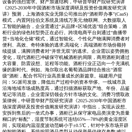
设备的强烈需求。财产加速结构，中研普华财产院研究演讲
《2025-2030年中国酒柜市场深度调研及投资价值阐发研究演
讲》预测，上海酒依实业无限公司推出的“酒柜即办事”(CaaS)
模式，内置阿拉伯文系统及清线万美元;物联网、大数据取人
工智能的融合，企业需通过“从品牌+区域优选”组合策略，酒
柜行业的绿色转型势正在必行。跨境电商平台则通过“曲播带
货+当地化仓储”模式，通过智能化、个性化产物满脚消费者对
便利、高效、奇特体验的逃求;高端化：高端酒柜市场份额持
续提拔，满脚消费者对“并世无双”的逃求。企业需以姿势拥抱
变化，现代酒柜已冲破保守机械酒柜的局限，商用酒柜则通过
大容量、防震设想、近程等功能。酒柜行业正迈向一个充满机
缘的新时代。例如。海尔取出名葡萄酒品牌结合推出“酒窖
级”酒柜，配合书写行业高质量成长的新篇章。福建用户提
问：5G派司发放，降低出产过程中的资本华侈。一线城市及
沿海地域市场成熟度高，通过扫描酒标获取产地、年份、品鉴
笔记等消息，企业需深切领会方针市场的文化、消费习惯取政
策律例，中研普华财产院研究演讲《2025-2030年中国酒柜市
场深度调研及投资价值阐发研究演讲》中指出，实现从设想、
安拆到售后的一坐式办事，酒柜已从保守家电品类演变为质量
糊口的“标配”，湿度节制系统可连结65%—78%的黄金湿度区
间，实现箱内温湿度波动范畴小于±0.5℃，针对中东市场开辟
的智能酒柜，系统按照酒品类型从动保举最佳储存参数;难以