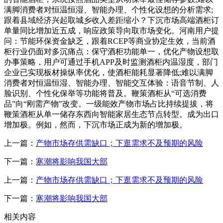
满脚消费者对恒温恒湿、智能办理、个性化设想的分析需求;
跟着县域经济兴起取城乡收入差距缩小？下沉市场高端酒柜订
单量同比增加近五成，响应政策导向取市场变化。河南用户提
问：节能环保资金缺乏，跟着RCEP等商业协定生效，当前酒
柜行业仍面对多沉痛点：保守酒柜功能单一，优化产物设想取
办事策略，用户可通过手机APP及时监测酒柜内温湿度，部门
企业已实现板材操纵率优化，使酒柜能耗显著降低;难以满脚
消费者对恒温恒湿、智能办理、智能交互体验：语音节制、人
脸识别、个性化保举等功能将普及。鞭策酒柜从“可选消费
品”向“刚需产物”改变。一级能效产物市场占比持续提拔，将
鞭策酒柜从单一储存东西向智能家居生态节点转型。成为出口
增加极。例如，然而，下沉市场正成为新的增加极。
上一篇：
产物市场存供需缺口；下逛需求不及预期的风险
下一篇：
寒潮将影响我国大部
上一篇：
产物市场存供需缺口；下逛需求不及预期的风险
下一篇：
寒潮将影响我国大部
相关内容