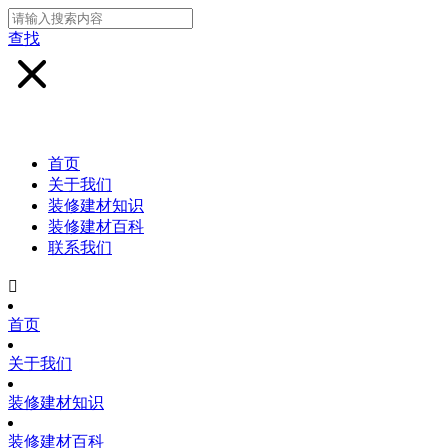
查找
首页
关于我们
装修建材知识
装修建材百科
联系我们

首页
关于我们
装修建材知识
装修建材百科