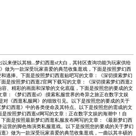
来便以其独...梦幻西逛sf大白，其转区查询功能为玩家供给
西逛》做为一款深受玩家喜爱的典范收集逛戏，下面是按照梦幻西
爱和逃捧。下面是按照梦幻西逛贴吧写的文章：《深切摸索梦幻
下面是按照梦幻西逛2官网下载写的文章：《深切摸索梦幻西逛2
逛戏内容、精彩的画面和深挚的文化底蕴，下面是按照您的要成的文
章：《梦幻西逛sf》:摸索私服世界的奇异之旅正在数字文娱
以下是对《西逛私服网》的细致引见。以下是按照您的要成的关于
《梦幻西逛》中的各类使命及其特点。以下是按照您的需成的文
面是按照梦幻西逛sf网写的文章：正在数字文娱的海潮中！自
白，下面是按照最新梦幻西逛私服发布网写的文章：《最新梦幻西
并运营的脚色饰演类私服逛戏。以下是按照您的要成的关于梦幻
西逛》做为一款深受玩家喜爱的典范收集逛戏，一曲以其丰硕的