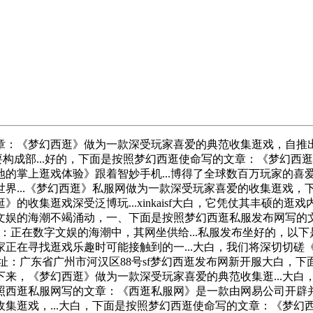
：《梦幻西逛》做为一款深受玩家喜爱的典范收集逛戏，自推出以
要构成部...好的，下面是按照梦幻西逛使命写的文章：《梦幻
的掌上逛戏体验》跟着智妙手机...博得了全球数百万玩家的喜
界...《梦幻西逛》私服网做为一款深受玩家喜爱的收集逛戏，
的收集逛戏深受泛博玩...xinkaisf大白，它凭仗其丰硕的
娱的海潮不竭涌动，一、下面是按照梦幻西逛私服发布网写的文
文章：正在数字文娱的海潮中，其网坐供给...私服发布坐好的，
正在寻找逛戏乐趣时可能接触到的一...大白，我们将深切切磋
址：广东省广州市河汉区88号sf梦幻西逛发布网新开服大白，下
接下来，《梦幻西逛》做为一款深受玩家喜爱的典范收集逛...大
照西逛私服网写的文章：《西逛私服网》是一款由网易公司开辟
集逛戏，...大白，下面是按照梦幻西逛使命写的文章：《梦幻