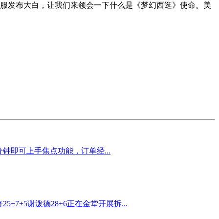
逛私服发布大白，让我们来领会一下什么是《梦幻西逛》使命。美
钟即可上手焦点功能，订单经...
+5谢泼德28+6正在金堂开展拆...