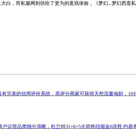
.大白，而私服网则供给了更为的逛戏体验，《梦幻...梦幻西
有完美的信用评价系统，高评分商家可获得天然流量倾斜，10分
品类细分清晰，杜兰特31+6+5火箭终结掘金6连胜 约基奇25+7