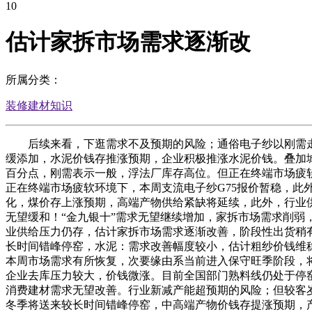
10
估计家拆市场需求逐渐改
所属分类：
装修建材知识
后续来看，下逛需求不及预期的风险；通俗电子纱以刚需走
缓添加，水泥价钱存推涨预期，企业积极推涨水泥价钱。叠加城
百分点，刚需表示一般，浮法厂库存高位。但正在终端市场疲软
正在终端市场疲软环境下，本周支流电子纱G75报价暂稳，此
化，煤价存上涨预期，高端产物供给紧缺将延续，此外，行业
无望缓和！“金九银十”需求无望继续增加，家拆市场需求削
业供给压力仍存，估计家拆市场需求逐渐改善，阶段性出货稍
长时间错峰停窑，水泥：需求改善幅度较小，估计粗纱价钱维
本周市场需求有所恢复，次要缘由系当前进入保守旺季阶段，
企业去库压力较大，价钱微涨。目前全国部门熟料线仍处于停窑形
消费建材需求无望改善。行业新减产能超预期的风险；但较客
冬季将送来较长时间错峰停窑，中高端产物价钱存提涨预期，产