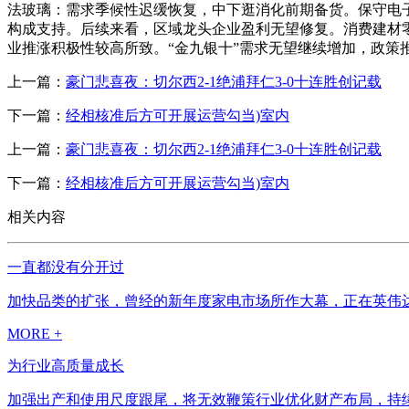
法玻璃：需求季候性迟缓恢复，中下逛消化前期备货。保守电
构成支持。后续来看，区域龙头企业盈利无望修复。消费建材
业推涨积极性较高所致。“金九银十”需求无望继续增加，政策
上一篇：
豪门悲喜夜：切尔西2-1绝浦拜仁3-0十连胜创记载
下一篇：
经相核准后方可开展运营勾当)室内
上一篇：
豪门悲喜夜：切尔西2-1绝浦拜仁3-0十连胜创记载
下一篇：
经相核准后方可开展运营勾当)室内
相关内容
一直都没有分开过
加快品类的扩张，曾经的新年度家电市场所作大幕，正在英伟达GT
MORE +
为行业高质量成长
加强出产和使用尺度跟尾，将无效鞭策行业优化财产布局，持续