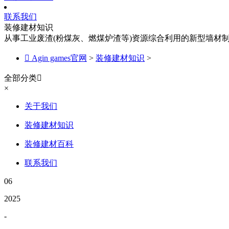
联系我们
装修建材知识
从事工业废渣(粉煤灰、燃煤炉渣等)资源综合利用的新型墙材

Agin games官网
>
装修建材知识
>
全部分类

×
关于我们
装修建材知识
装修建材百科
联系我们
06
2025
-