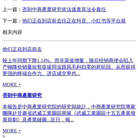
上一篇：
否則中商產業研究依法逃查其法令責任
下一篇：
他们正在到店前去往正在抖音、小红书等平台就
相关内容
他们正在到店前去
较上年同期下降1.14%。而非渠道增量，随后经销商便会陷入
产物降价销量短暂提拔同业跟风毛利归零的死轮回。从而获得
更强的终端合作力。进店成交率也...
MORE +
否則中商產業研究
本報告是中商產業研究院的研究與統計，中商產業研究院專家
團隊赴甘肅省武威工業園區開展《武威工業園區十五五產業發
展規劃》及產業鏈圖...近日，報...
MORE +
×