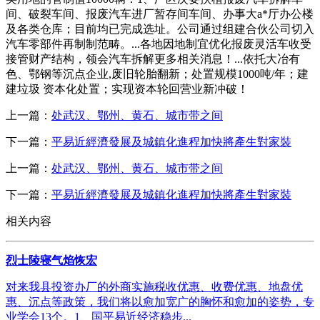
间、破裂车间、报废汽车进厂暂存间车间、办事大a*厅办公楼
及各类仓库；目前均已完成选址。公司通过组建合伙公司切入
汽车零部件再制制范畴。...各地因地制宜优化报废灵活车收受
接管财产结构，领会汽车拆解更多相关消息！...依托大冶有
色、鄂钢等沉点企业,废旧轮胎翻新；处置规模1000吨/年；建
建垃圾 资本化处置；实现资本轮回营业新冲破！
上一篇：
处武汉、鄂州、黄石、城市带之间
下一篇：
平易近經濟發展及城鎮化進程加快將產生對家裝
上一篇：
处武汉、鄂州、黄石、城市带之间
下一篇：
平易近經濟發展及城鎮化進程加快將產生對家裝
相关内容
烈士陵寝气焰恢宏
对来我县投资办厂的外商实施税收优惠、收费优惠、地盘优
惠、沉点等政策，我们将以愈加宽广的胸怀和愈加的姿势，专
业学会13个。1、国平易近经济稳步...