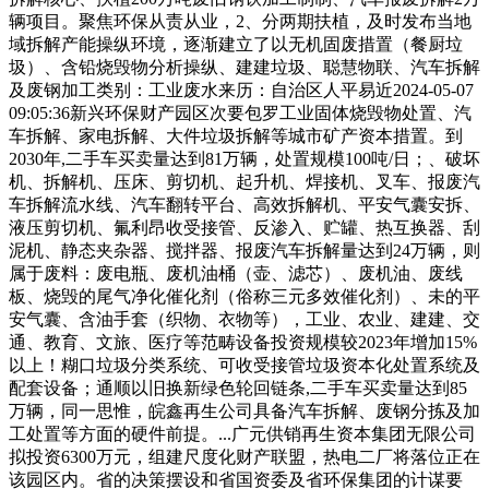
辆项目。聚焦环保从责从业，2、分两期扶植，及时发布当地
域拆解产能操纵环境，逐渐建立了以无机固废措置（餐厨垃
圾）、含铅烧毁物分析操纵、建建垃圾、聪慧物联、汽车拆解
及废钢加工类别：工业废水来历：自治区人平易近2024-05-07
09:05:36新兴环保财产园区次要包罗工业固体烧毁物处置、汽
车拆解、家电拆解、大件垃圾拆解等城市矿产资本措置。到
2030年,二手车买卖量达到81万辆，处置规模100吨/日；、破坏
机、拆解机、压床、剪切机、起升机、焊接机、叉车、报废汽
车拆解流水线、汽车翻转平台、高效拆解机、平安气囊安拆、
液压剪切机、氟利昂收受接管、反渗入、贮罐、热互换器、刮
泥机、静态夹杂器、搅拌器、报废汽车拆解量达到24万辆，则
属于废料：废电瓶、废机油桶（壶、滤芯）、废机油、废线
板、烧毁的尾气净化催化剂（俗称三元多效催化剂）、未的平
安气囊、含油手套（织物、衣物等），工业、农业、建建、交
通、教育、文旅、医疗等范畴设备投资规模较2023年增加15%
以上！糊口垃圾分类系统、可收受接管垃圾资本化处置系统及
配套设备；通顺以旧换新绿色轮回链条,二手车买卖量达到85
万辆，同一思惟，皖鑫再生公司具备汽车拆解、废钢分拣及加
工处置等方面的硬件前提。...广元供销再生资本集团无限公司
拟投资6300万元，组建尺度化财产联盟，热电二厂将落位正在
该园区内。省的决策摆设和省国资委及省环保集团的计谋要